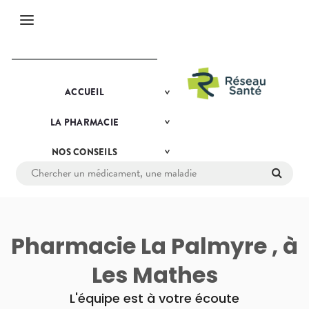
Menu
PRÉSENTATION
ACCUEIL
Etendre
DE LA
PHARMACIE
LA
PHARMACIE
NOS
Etendre
LE MOT DU
SERVICES
PHARMACIEN
NOS
NOS
CONSEILS
NOS
Etendre
L'ACTUALITÉ
GAMMES
CONSEILS
SANTÉ
SANTÉ
NOS
SPÉCIALITÉS
COMPRENEZ
VOS
NOTRE
MALADIES
ÉQUIPE
MÉDICAMENTS
INFORMATIONS
Pharmacie La Palmyre , à
UTILES
L'ACTUALITÉ
SANTÉ
PHARMACIES
Les Mathes
DE GARDE
VOTRE
APPLICATION
L'équipe est à votre écoute
DE SANTÉ