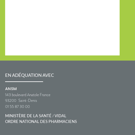
protéines utiles au
recommandé.❄️ Les bons
développement des fibres
gestes pour apaiser la peau🚿
musculaires.
Prendre une douche tiède ou
fraîche.🧴 Appliquer
régulièrement une crème ou
un lait après-soleil hydratant.💧
Boire suffisamment d'eau pour
compenser les pertes liées à la
chaleur.👕 Protéger la zone
concernée du soleil jusqu'à la
disparition des symptômes.🚫
Éviter de percer d'éventuelles
petites cloques.💊 Un petit
coup de pouce possible🌿 Gel
EN ADÉQUATION AVEC
d'aloe vera.🌿 Crèmes
hydratantes réparatrices.💧
ANSM
Solutions riches en agents
143 boulevard Anatole France
hydratants.🧂 Une bonne
hydratation contribue
93200
Saint-Denis
également au confort cutané.
01 55 87 30 00
👩‍⚕️ L'œil du pharmacienAu
/
comptoir, beaucoup de
MINISTÈRE DE LA SANTÉ
VIDAL
personnes pensent qu'un coup
ORDRE NATIONAL DES PHARMACIENS
de soleil est "normal" en début
d'été. En réalité, il s'agit surtout